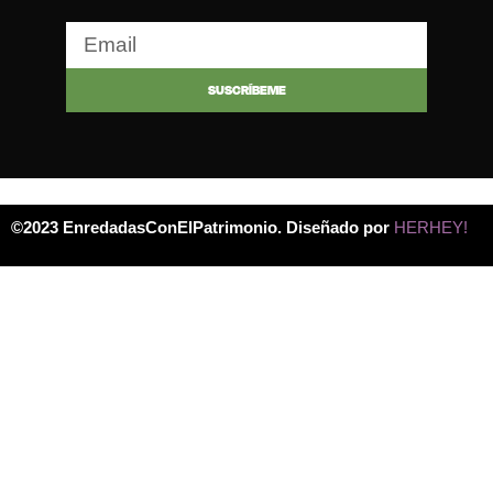
SUSCRÍBEME
©2023 EnredadasConElPatrimonio. Diseñado por
HERHEY!