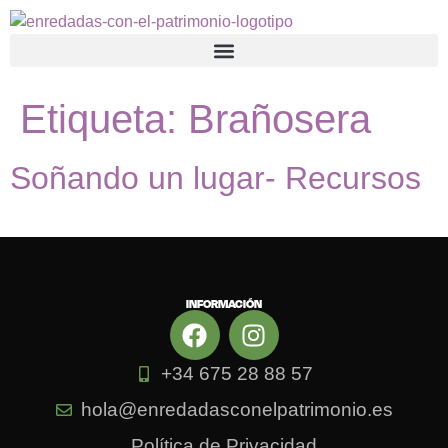
contenido
Etiqueta:
Brañosera
Soñando un lugar- Recursos
INFORMACIÓN
+34 675 28 88 57
hola@enredadasconelpatrimonio.es
Política de Privacidad