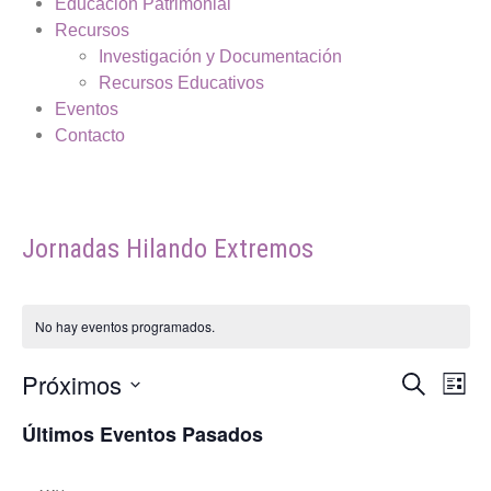
Educación Patrimonial
Recursos
Investigación y Documentación
Recursos Educativos
Eventos
Contacto
Jornadas Hilando Extremos
No hay eventos programados.
Próximos
Naveg
Na
Buscar
Lista
Selecciona
de
de
la
Últimos Eventos Pasados
fecha.
vi
búsq