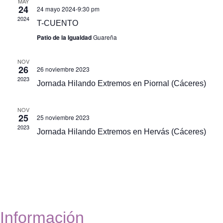
MAY
de
y
24
24 mayo 2024-9:30 pm
2024
Ev
T-CUENTO
vistas
Patio de la Igualdad
Guareña
de
NOV
Event
26
26 noviembre 2023
2023
Jornada Hilando Extremos en Piornal (Cáceres)
NOV
25
25 noviembre 2023
2023
Jornada Hilando Extremos en Hervás (Cáceres)
Información