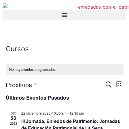
Cursos
No hay eventos programados.
Nave
Na
Próximos
Buscar
Lista
Selecciona
de
de
la
Últimos Eventos Pasados
fecha.
vi
búsq
de
22 diciembre 2023-10:30 am
-
12:30 pm
DIC
y
22
III Jornada. Enredos de Patrimonio: Jornadas
Ev
2023
de Educación Patrimonial de La Seca