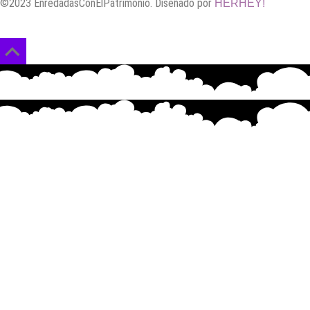
©2023 EnredadasConElPatrimonio. Diseñado por
HERHEY!