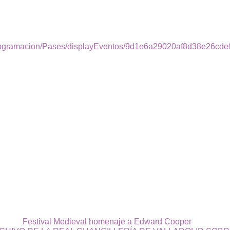
s/programacion/Pases/displayEventos/9d1e6a29020af8d38e26c
Festival Medieval homenaje a Edward Cooper